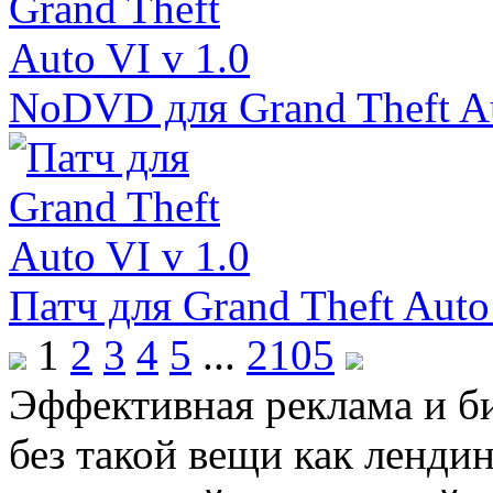
NoDVD для Grand Theft Au
Патч для Grand Theft Auto
1
2
3
4
5
...
2105
Эффективная реклама и б
без такой вещи как ленди