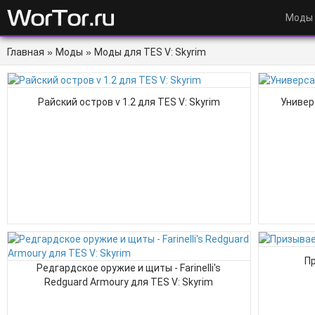
Моды
Главная
»
Моды
»
Моды для TES V: Skyrim
Райский остров v 1.2 для TES V: Skyrim
Универ
П
Редгардское оружие и щиты - Farinelli's
Redguard Armoury для TES V: Skyrim