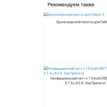
Рекомендуем также
Броня морской пехоты для Fallo
Неофициальный патч v 1.0 build 08
S.T.A.L.K.E.R. Зов Припяти