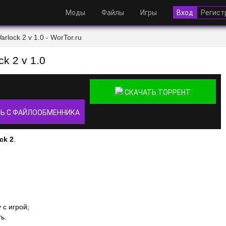
Моды
Файлы
Игры
Вход
Регист
rlock 2 v 1.0 - WorTor.ru
k 2 v 1.0
СКАЧАТЬ ТОРРЕНТ
Ь С ФАЙЛООБМЕННИКА
ck 2
.
 с игрой;
ь.