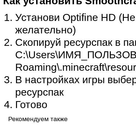
Как установить Smoothcra
Установи Optifine HD (Не
желательно)
Скопируй ресурспак в па
C:\Users\ИМЯ_ПОЛЬЗОВ
Roaming\.minecraft\resou
В настройках игры выбе
ресурспак
Готово
Рекомендуем также