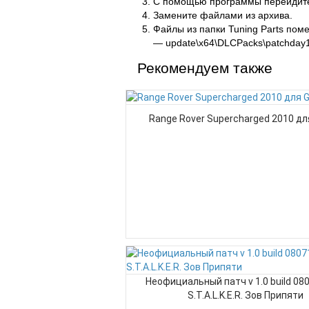
С помощью программы перейдите по
Замените файлами из архива.
Файлы из папки Tuning Parts поме
— update\x64\DLCPacks\patchday1n
Рекомендуем также
Range Rover Supercharged 2010 дл
Неофициальный патч v 1.0 build 08
S.T.A.L.K.E.R. Зов Припяти