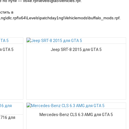
 пути — x64e.rpf\levels\gta5\vehicles.rpf.
стить в
g\dlc.rpf\x64\Levels\patchday1ng\Vehiclemods\buffalo_mods.rpf.
я GTA 5
Jeep SRT-8 2015 для GTA 5
Mercedes-Benz CLS 6.3 AMG для GTA 5
0716 для