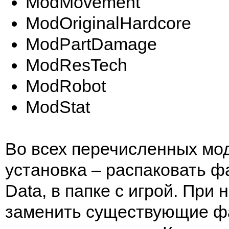
ModMovement
ModOriginalHardcore
ModPartDamage
ModResTech
ModRobot
ModStat
Во всех перечисленных мо
установка – распаковать ф
Data, в папке с игрой. При
заменить существующие ф