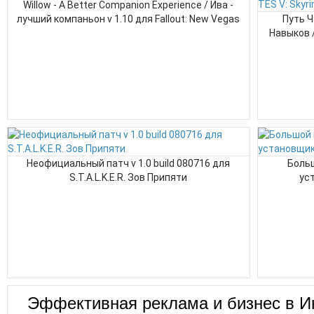
Willow - A Better Companion Experience / Ива -
лучший компаньон v 1.10 для Fallout: New Vegas
Путь Ч
Навыков /
Неофициальный патч v 1.0 build 080716 для
Больш
S.T.A.L.K.E.R. Зов Припяти
ус
Эффективная реклама и бизнес в И