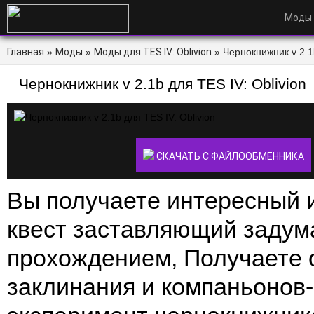
Моды
Главная
»
Моды
»
Моды для TES IV: Oblivion
» Чернокнижник v 2.1b
Чернокнижник v 2.1b для TES IV: Oblivion
СКАЧАТЬ С ФАЙЛООБМЕННИКА
Вы получаете интересный 
квест заставляющий задума
прохождением, Получаете 
заклинания и компаньонов-