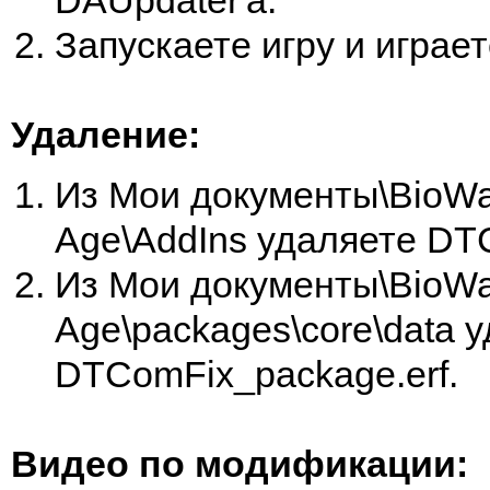
DAUpdater'а.
Запускаете игру и играет
Удаление:
Из Мои документы\BioWa
Age\AddIns удаляете DT
Из Мои документы\BioWa
Age\packages\core\data 
DTComFix_package.erf.
Видео по модификации: