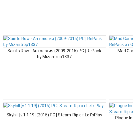
Saints Row - Антология (2009-2015) PC | RePack
Mad Gam
by Mizantrop1337
Skyhill [v.1.1.19] (2015) PC | Steam-Rip от Let'sPlay
Plague In