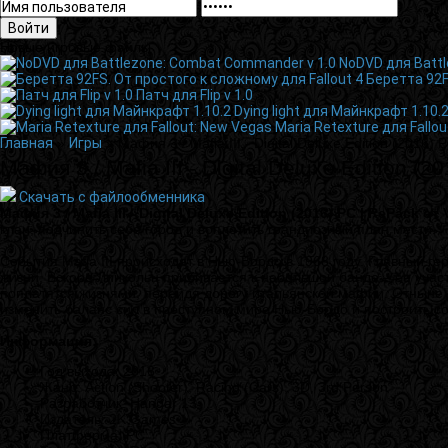
Войти
Новые игровые файлы
NoDVD для Batt
Беретта 92F
Патч для Flip v 1.0
Dying light для Майнкрафт 1.10.
Maria Retexture для Fallo
Главная
»
Игры
» Мафия 3 / Mafia III - Digital Deluxe Edition (2016) 
Мафия 3 / Mafia III - Digital Deluxe Edition (
Скачать с файлообменника
VickNet
Мафия 3 / Mafia III - Digital Deluxe Edition (2016) PC | RePack от
клан, подчинить себе город и воплотить грандиозный план мести.
События Mafia III происходят в Нью-Бордо в 1968 году. Главный ге
жизни. Вскоре Линкольн прибивается к небольшой банде – ее участ
поплатятся жизнями, перейдя дорогу итальянской мафии. Отныне д
изменить баланс сил в преступном мире Нью-Бордо и построить 
Информация:
Год выхода: 2016
Жанр: Action (Shooter), Racing (Cars), 3D, 3rd Person
Разработчик: Hangar 13
Издатель: 2K Games
Платформа: РС