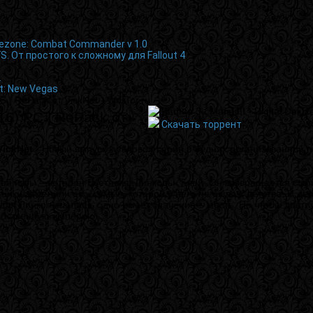
lezone: Combat Commander v 1.0
S. От простого к сложному для Fallout 4
2
ut: New Vegas
PC | RePack от VickNet - WorTor.ru
2016) PC | RePack от
Скачать торрент
 VickNet
- Новый выпуск культовой серии о буднях организованной 
рой игры – ветеран Вьетнама Линкольн Клей. Он возвращается с войн
ники заменили ему семью, которой у него не было с детства. И де
ля Линкольна лишь одно имеет значение – месть. Но чтобы достич
собственную империю.