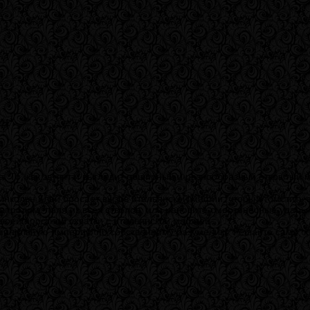
®11
. То, как звучит и выглядит обширный и разнообразный открытый м
инкольн Клей бросает вызов итальянской мафии, чтобы отомстить з
напролом, паля из всех стволов, или наносите смертоносные удары
своей яростной схватки с итальянской мафией.
минальную империю по собственному разумению. Решайте сами, кто