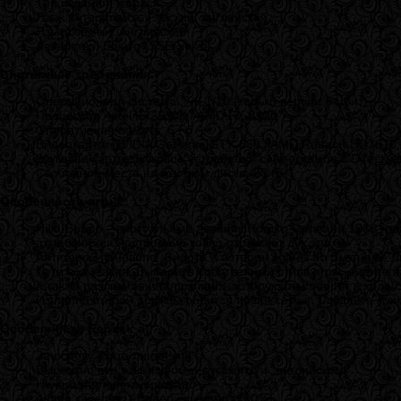
Тип издания: Repack
Язык интерфейса: Русский, английский
Язык озвучки: Aнглийский
Лекарство: Вшито {SSE-Voksi}
Системные требования:
Операционная система: 7/8.1/10 (только версии 64-бит) ;
Процессор: Intel I5-2500K / AMD FX-8120 ;
Оперативная память: 6 Гб ;
Видеокарта: NVIDIA GeForce GTX 660 / AMD Radeon HD7870;
Звуковая карта: Звуковое устройство, совместимое с DirectX
Свободное место на жестком диске: 30 гб
Особенности игры:
Нью-Бордо – виртуальный двойник Нового Орлеана 1968 года
атмосфера и настроение точно отражают дух эпохи.
Антигерой поневоле. Сирота и ветеран войны по Вьетнаме Л
Пути возмездия. Выберите собственный стиль игры – идите 
а также различная информация, которую он соберет в ходе 
Из пепла старой дружбы родится новая семья. Создайте кри
Особенности Repack`a:
За основу взята лицензия
Вырезано все языки кроме „русского” и „английского”
Ничего не перекодировано
Аудио качество / Видео качество (100%)