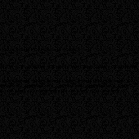
преступности. Впервые игрокам выпадет шанс создать собственный
ы в Америку, где его никто не ждет, чтобы найти свое место в
ла будто бы налаживаются… до того дня, когда товарищи Клея
ь этой цели, ему предстоит найти верных людей, полностью