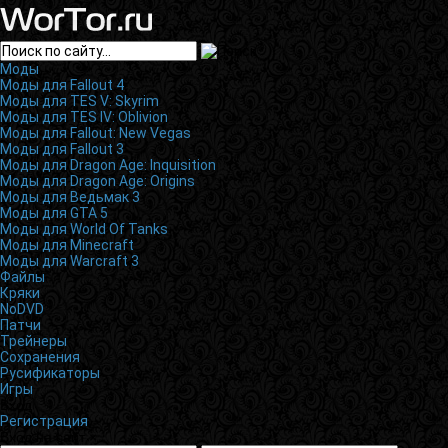
Моды
Моды для Fallout 4
Моды для TES V: Skyrim
Моды для TES IV: Oblivion
Моды для Fallout: New Vegas
Моды для Fallout 3
Моды для Dragon Age: Inquisition
Моды для Dragon Age: Origins
Моды для Ведьмак 3
Моды для GTA 5
Моды для World Of Tanks
Моды для Minecraft
Моды для Warcraft 3
Файлы
Кряки
NoDVD
Патчи
Трейнеры
Сохранения
Русификаторы
Игры
Вход
Регистрация
Вход на сайт
×