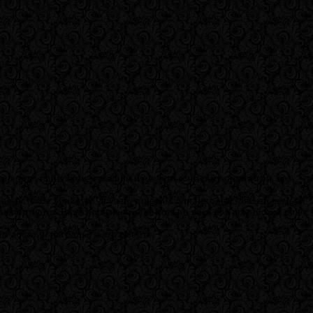
ир под управлением мафии и нечистых на руку политиков, его
а жестокое убийство друзей, ставших для него настоящей семьей.
 исподтишка. В распоряжении Линкольна весь его армейский опыт,
 достоин награды, а кто смерти.