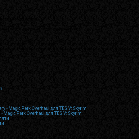
щности компьютера)
шины лейтенантов и подарочное оружие
иям, которые будут выпущены в течение года. Каждое из них доба
люзивным тематическим автомобилям, оружию и многому другому
- Magic Perk Overhaul для TES V: Skyrim
ти
 вещи как лендинг пейдж. Ещё её называют посадочной или целево