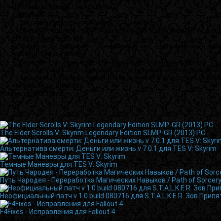
Игровые архивы не тронуты
Версия: v1.0
Установка дополнительного ПО (DirectX)
Время установки: ~60-70 минут (ы) (на SSD) (Зависит от мо
Bonus for Pre-Order
Подарки за предзаказ - Семейный откат: 3 эксклюзивных ма
Digital Deluxe Edition
Включает полную игру и Season Pass по цене со скидкой
Season Pass предоставляет доступ к трем крупным дополнен
элементы геймплея. Кроме того, вы получите доступ к экск
RePack by VickNet
Рекомендуем также
The Elder Scrolls V: Skyrim Legendary Edition SLMP-GR (2013) PC
Альтернатива смерти: Деньги или жизнь v 7.0.1 для TES V: Skyrim
Темные Маневры для TES V: Skyrim
Путь Чародея - Переработка Магических Навыков / Path of Sorcery 
Неофициальный патч v 1.0 build 080716 для S.T.A.L.K.E.R. Зов Припя
F4Fixes - Исправления для Fallout 4
Эффективная реклама и бизнес в Интернете невозможна без такой