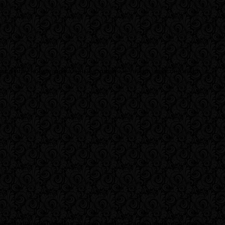
вит в игру новые уникальные сюжетные линии, персонажей и
й страницей. Главная задача Landing Page – заинтересовать