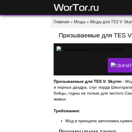
Главная
»
Моды
»
Моды для TES V: Sky
Призываемые для TES V:
СКАЧАТ
Призываемые для TES V: Skyrim
- Мод
и лорных даэдра, слуг лорда Шеогората
бойцы, годны не только для чистого Ск
живых.
Требования:
Мод в принципе автономен,нужен
Рекомендуем также