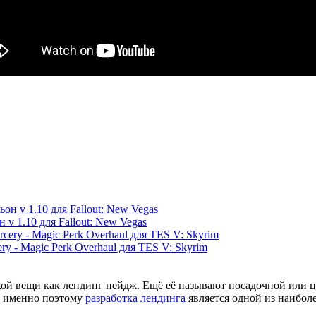
 v 1.10 для Fallout: New Vegas
ry - Magic Perk Overhaul для TES V: Skyrim
ой вещи как лендинг пейдж. Ещё её называют посадочной или це
е, именно поэтому
разработка лендинга
является одной из наиболе