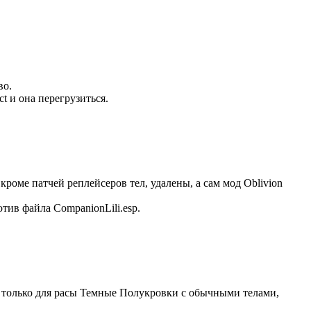
во.
ct и она перегрузиться.
 кроме патчей реплейсеров тел, удалены, а сам мод Oblivion
тив файла CompanionLili.esp.
ано только для расы Темные Полукровки с обычными телами,