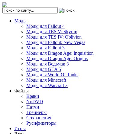
Моды
Моды для Fallout 4
Моды для TES V: Skyrim
Моды для TES IV: Oblivion
Моды для Fallout: New Vegas
Моды для Fallout 3
Моды для Dragon Age: Inquisition
Моды для Dragon Age: Origins
Моды для Ведьмак 3
Моды для GTA 5
Моды для World Of Tanks
Моды для Minecraft
Моды для Warcraft 3
Файлы
Кряки
NoDVD
Патчи
Трейнеры
Сохранения
Русификаторы
Игры
Вход