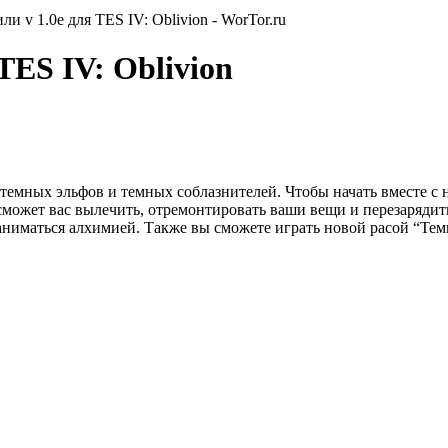
и v 1.0e для TES IV: Oblivion - WorTor.ru
TES IV: Oblivion
емных эльфов и темных соблазнителей. Чтобы начать вместе с 
сможет вас вылечить, отремонтировать ваши вещи и перезарядить
 и заниматься алхимией. Также вы сможете играть новой расой “Те