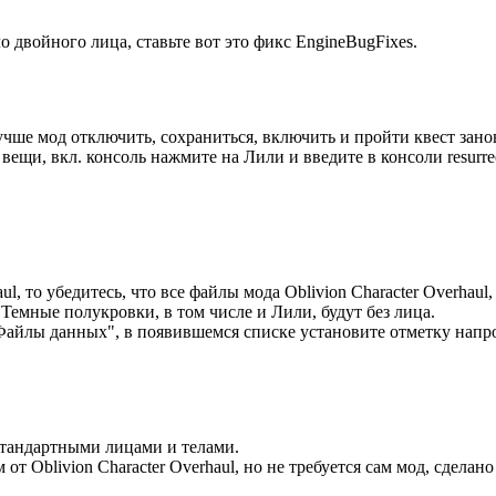
двойного лица, ставьте вот это фикс EngineBugFixes.
чше мод отключить, сохраниться, включить и пройти квест зано
 вещи, вкл. консоль нажмите на Лили и введите в консоли resurre
l, то убедитесь, что все файлы мода Oblivion Character Overhaul,
а Темные полукровки, в том числе и Лили, будут без лица.
Файлы данных", в появившемся списке установите отметку напро
 стандартными лицами и телами.
м от Oblivion Character Overhaul, но не требуется сам мод, сдел