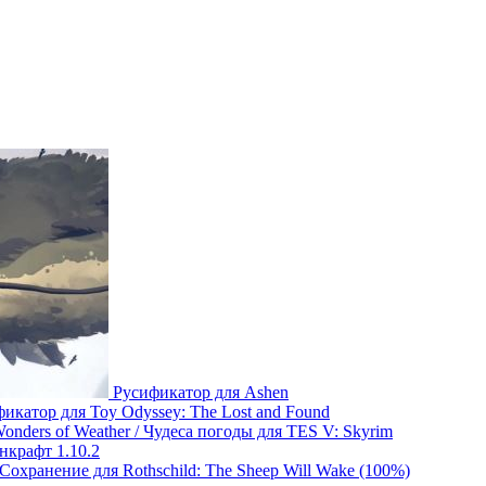
Русификатор для Ashen
икатор для Toy Odyssey: The Lost and Found
onders of Weather / Чудеса погоды для TES V: Skyrim
нкрафт 1.10.2
Сохранение для Rothschild: The Sheep Will Wake (100%)