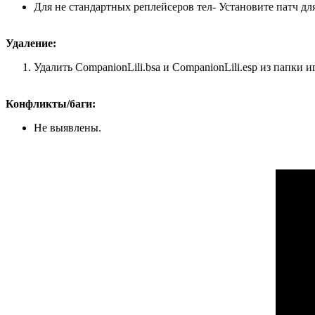
Для не стандартных реплейсеров тел- Установите патч для
Удаление:
Удалить CompanionLili.bsa и CompanionLili.esp из папки и
Конфликты/баги:
Не выявлены.