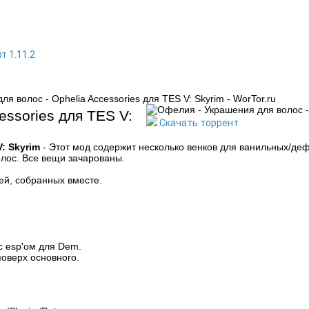
т 1.11.2
я волос - Ophelia Accessories для TES V: Skyrim - WorTor.ru
essories для TES V:
Скачать торрент
: Skyrim
- Этот мод содержит несколько венков для ванильных/деф
олос. Все вещи зачарованы.
ей, собранных вместе.
с esp'ом для Dem.
поверх основного.