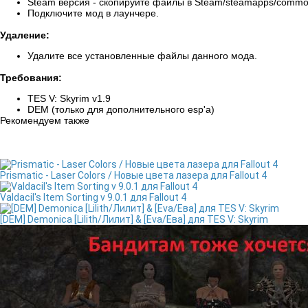
Steam версия - скопируйте файлы в Steam/steamapps/commo
Подключите мод в лаунчере.
Удаление:
Удалите все установленные файлы данного мода.
Требования:
TES V: Skyrim v1.9
DEM (только для дополнительного esp'а)
Рекомендуем также
Prismatic - Laser Colors / Новые цвета лазера для Fallout 4
Valdacil's Item Sorting v 9.0.1 для Fallout 4
[DEM] Demonica [Lilith/Лилит] & [Eva/Ева] для TES V: Skyrim