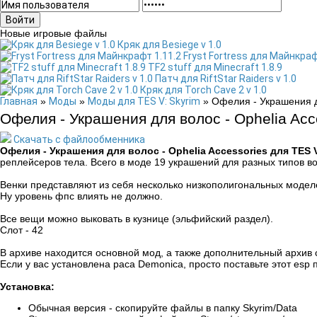
Войти
Новые игровые файлы
Кряк для Besiege v 1.0
Fryst Fortress для Майнкраф
TF2 stuff для Minecraft 1.8.9
Патч для RiftStar Raiders v 1.0
Кряк для Torch Cave 2 v 1.0
Главная
»
Моды
»
Моды для TES V: Skyrim
» Офелия - Украшения дл
Офелия - Украшения для волос - Ophelia Acc
Скачать с файлообменника
Skyrim
Офелия - Украшения для волос - Ophelia Accessories для TES V
реплейсеров тела. Всего в моде 19 украшений для разных типов в
Венки представляют из себя несколько низкополигональных модел
Ну уровень фпс влиять не должно.
Все вещи можно выковать в кузнице (эльфийский раздел).
Слот - 42
В архиве находится основной мод, а также дополнительный архив 
Если у вас установлена раса Demonica, просто поставьте этот esp 
Установка:
Обычная версия - скопируйте файлы в папку Skyrim/Data