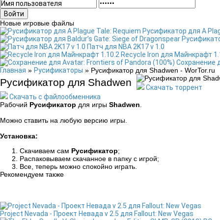
Войти
Новые игровые файлы
Русификатор для A Plag
Русификатор
Патч для NBA 2K17 v 1.0
Recycle Iron для Майнкрафт 1.
Сохранение дл
Главная
»
Русификаторы
» Русификатор для Shadwen - WorTor.ru
Русификатор для Shadwen
Скачать торрент
Скачать с файлообменника
Рабочий
Русификатор
для игры
Shadwen
.
Можно ставить на любую версию игры.
Установка:
Скачиваем сам
Русификатор
;
Распаковываем скачанное в папку с игрой;
Все, теперь можно спокойно играть.
Рекомендуем также
Project Nevada - Проект Невада v 2.5 для Fallout: New Vegas